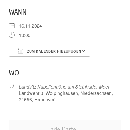
WANN
16.11.2024
13:00
ZUM KALENDER HINZUFÜGEN
ICS herunterladen
Google Kalender
iCalendar
Office 365
Outlook Live
WO
Landsitz Kapellenhöhe am Steinhuder Meer
Landwehr 3, Wölpinghausen, Niedersachsen,
31556, Hannover
Lade Karte ...