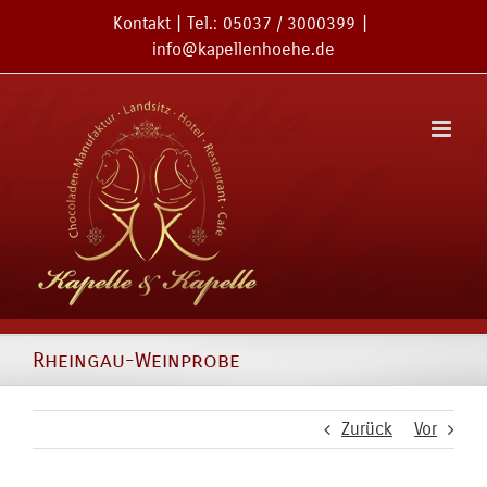
Zum
Kontakt
| Tel.:
05037 / 3000399
|
Inhalt
info@kapellenhoehe.de
springen
Rheingau-Weinprobe
Zurück
Vor