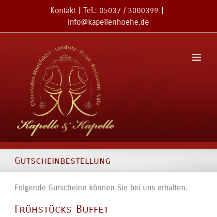
Zum
Kontakt
| Tel.:
05037 / 3000399
|
Inhalt
info@kapellenhoehe.de
springen
Gutscheinbestellung
Folgende Gutscheine können Sie bei uns erhalten.
Frühstücks-Buffet