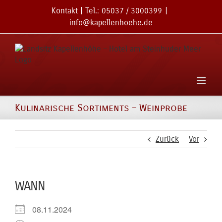
Zum
Kontakt
| Tel.:
05037 / 3000399
|
Inhalt
info@kapellenhoehe.de
springen
Kulinarische Sortiments – Weinprobe
Zurück
Vor
WANN
08.11.2024