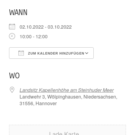
WANN
02.10.2022 - 03.10.2022
10:00 - 12:00
ZUM KALENDER HINZUFÜGEN
ICS herunterladen
Google Kalender
iCalendar
Office 365
Outlook Live
WO
Landsitz Kapellenhöhe am Steinhuder Meer
Landwehr 3, Wölpinghausen, Niedersachsen,
31556, Hannover
Lade Karte ...