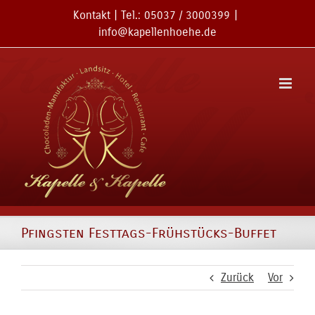
Zum
Kontakt
| Tel.:
05037 / 3000399
|
Inhalt
info@kapellenhoehe.de
springen
Pfingsten Festtags-Frühstücks-Buffet
Zurück
Vor