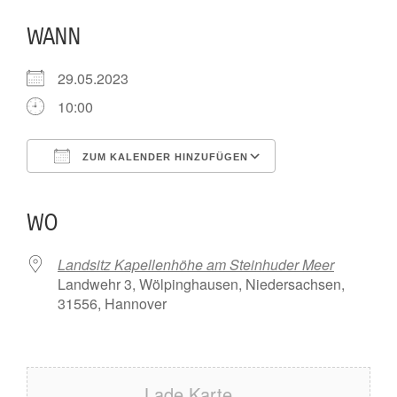
WANN
29.05.2023
10:00
ZUM KALENDER HINZUFÜGEN
ICS herunterladen
Google Kalender
iCalendar
Office 365
Outlook Live
WO
Landsitz Kapellenhöhe am Steinhuder Meer
Landwehr 3, Wölpinghausen, Niedersachsen,
31556, Hannover
Lade Karte ...