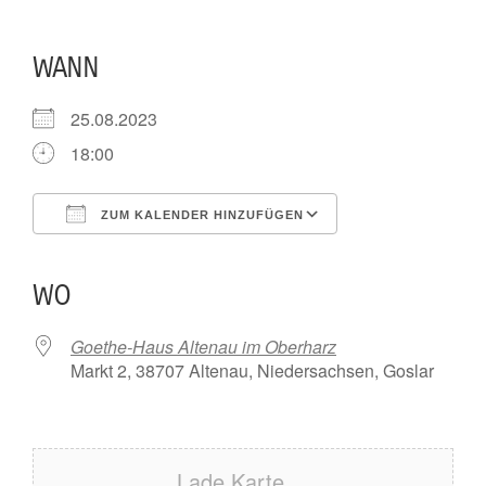
WANN
25.08.2023
18:00
ZUM KALENDER HINZUFÜGEN
ICS herunterladen
Google Kalender
iCalendar
Office 365
Outlook Live
WO
Goethe-Haus Altenau im Oberharz
Markt 2, 38707 Altenau, Niedersachsen, Goslar
Lade Karte ...