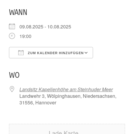
WANN
09.08.2025 - 10.08.2025
19:00
ZUM KALENDER HINZUFÜGEN
ICS herunterladen
Google Kalender
iCalendar
Office 365
Outlook Live
WO
Landsitz Kapellenhöhe am Steinhuder Meer
Landwehr 3, Wölpinghausen, Niedersachsen,
31556, Hannover
Lade Karte ...