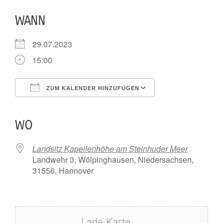
WANN
29.07.2023
15:00
ZUM KALENDER HINZUFÜGEN
ICS herunterladen
Google Kalender
iCalendar
Office 365
Outlook Live
WO
Landsitz Kapellenhöhe am Steinhuder Meer
Landwehr 3, Wölpinghausen, Niedersachsen,
31556, Hannover
Lade Karte ...