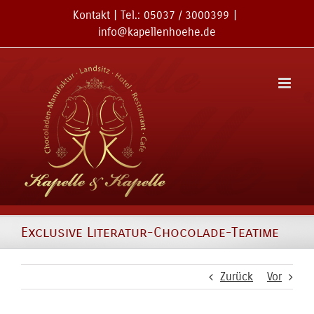
Zum
Kontakt
| Tel.:
05037 / 3000399
|
Inhalt
info@kapellenhoehe.de
springen
Exclusive Literatur-Chocolade-Teatime
Zurück
Vor