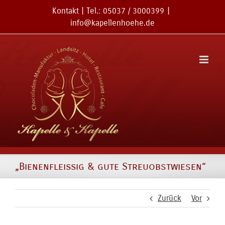
Zum
Kontakt
| Tel.:
05037 / 3000399
|
Inhalt
info@kapellenhoehe.de
springen
„Bienenfleißig & gute Streuobstwiesen“
Zurück
Vor