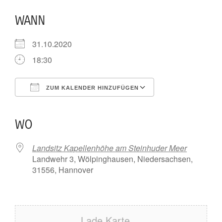
WANN
31.10.2020
18:30
ZUM KALENDER HINZUFÜGEN
ICS herunterladen
Google Kalender
iCalendar
Office 365
Outlook Live
WO
Landsitz Kapellenhöhe am Steinhuder Meer
Landwehr 3, Wölpinghausen, Niedersachsen,
31556, Hannover
Lade Karte ...